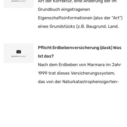
Art der Korrektur, eine Änderung der im
Grundbuch eingetragenen
Eigenschaftsinformationen (also der "Art")
eines Grundstücks (z.B. Baugrund, Land,
Acker), um den tatsächlichen Zustand
widerzuspiegeln.
Pflicht Erdbebenversicherung (dask) Was
Ist das?
Nach dem Erdbeben von Marmara im Jahr
1999 trat dieses Versicherungssystem,
das von der Naturkatastrophensigorten-
Anstalt (DASK) durchgeführt wird, im Jahr
2000 in Kraft.