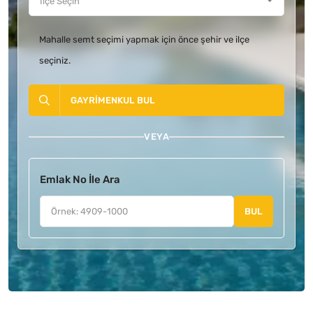
Mahalle semt seçimi yapmak için önce şehir ve ilçe
seçiniz.
GAYRIMENKUL BUL
VEYA
Emlak No İle Ara
BUL