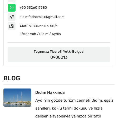
+90 5326017580
didimfatihemlak@gmail.com
Atatürk Bulvarı No: 55/a
Efeler Mah / Didim / Aydın
Taşınmaz Ticareti Yetki Belgesi
0900013
BLOG
Didim Hakkında
Aydın’ın gözde turizm cenneti Didim, eşsiz
sahilleri, köklü tarihi dokusu ve hızla
gelişen altyapısıyla yalnızca bir tatil