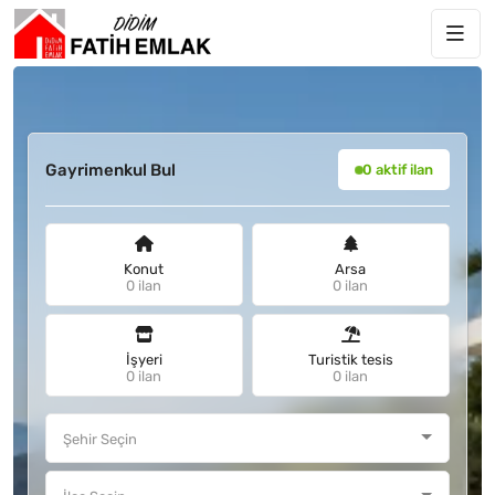
Gayrimenkul Bul
0 aktif ilan
Konut
Arsa
0 ilan
0 ilan
İşyeri
Turistik tesis
0 ilan
0 ilan