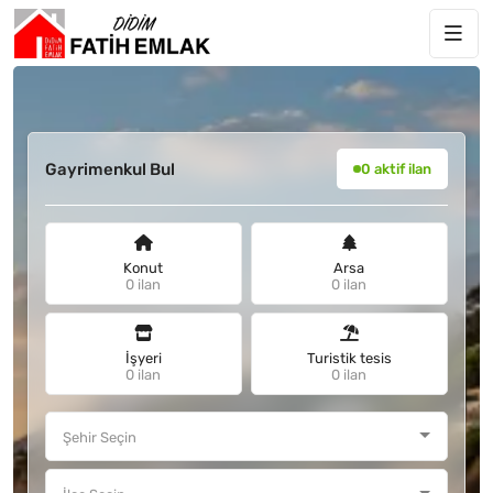
Gayrimenkul Bul
0 aktif ilan
Konut
Arsa
0 ilan
0 ilan
İşyeri
Turistik tesis
0 ilan
0 ilan