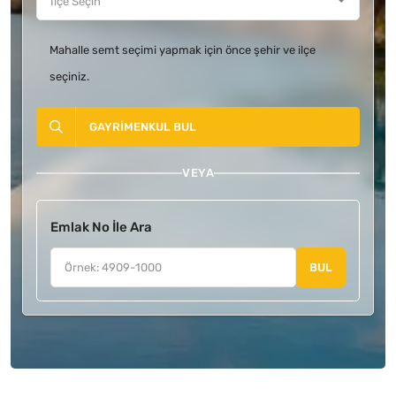
Mahalle semt seçimi yapmak için önce şehir ve ilçe
seçiniz.
GAYRIMENKUL BUL
VEYA
Emlak No İle Ara
BUL