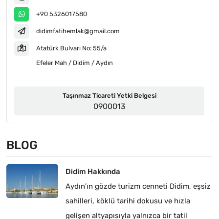
+90 5326017580
didimfatihemlak@gmail.com
Atatürk Bulvarı No: 55/a
Efeler Mah / Didim / Aydın
Taşınmaz Ticareti Yetki Belgesi
0900013
BLOG
Didim Hakkında
Aydın’ın gözde turizm cenneti Didim, eşsiz
sahilleri, köklü tarihi dokusu ve hızla
gelişen altyapısıyla yalnızca bir tatil