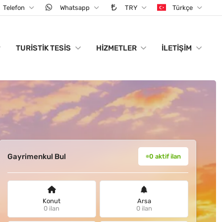
Telefon
Whatsapp
TRY
Türkçe
TURISTIK TESIS
HIZMETLER
İLETIŞIM
Gayrimenkul Bul
0 aktif ilan
Konut
Arsa
0 ilan
0 ilan