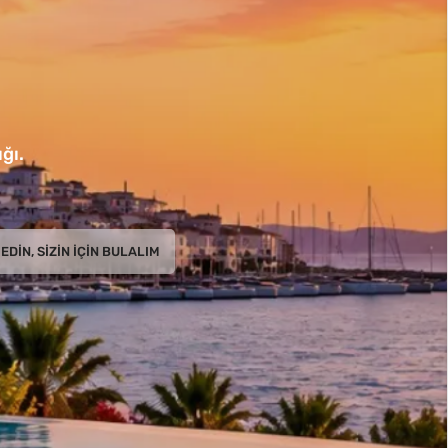
ğı.
EDIN, SIZIN İÇIN BULALIM