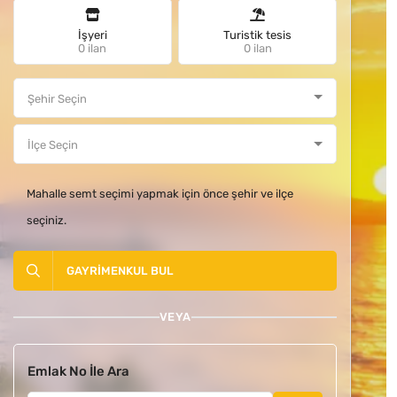
İşyeri
Turistik tesis
0 ilan
0 ilan
Mahalle semt seçimi yapmak için önce şehir ve ilçe
seçiniz.
GAYRIMENKUL BUL
VEYA
Emlak No İle Ara