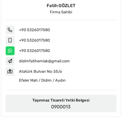
Fatih GÖZLET
Firma Sahibi
+90 5326017580
+90 5326017580
+90 5326017580
didimfatihemlak@gmail.com
Atatürk Bulvarı No: 55/a
Efeler Mah / Didim / Aydın
Taşınmaz Ticareti Yetki Belgesi
0900013