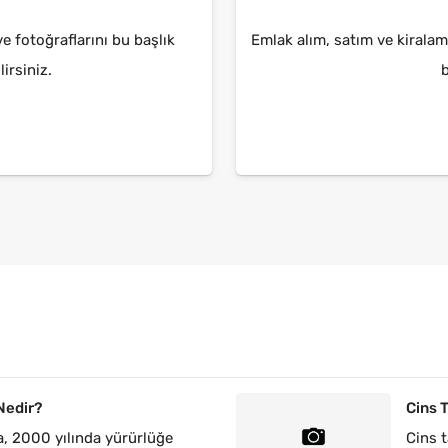
 fotoğraflarını bu başlık
Emlak alım, satım ve kiralama
lirsiniz.
b
Nedir?
Cins 
, 2000 yılında yürürlüğe
Cins t