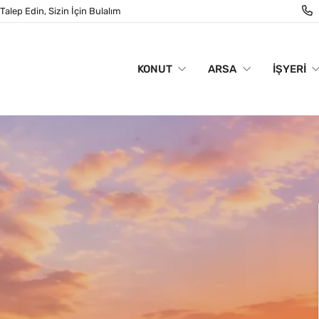
Talep Edin, Sizin İçin Bulalım
KONUT
ARSA
İŞYERI