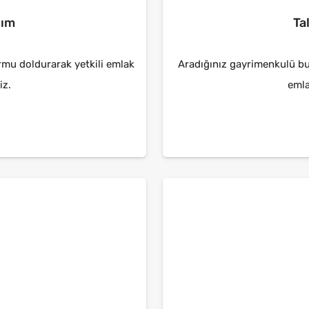
lım
Ta
ormu doldurarak yetkili emlak
Aradığınız gayrimenkulü bu
iz.
emla