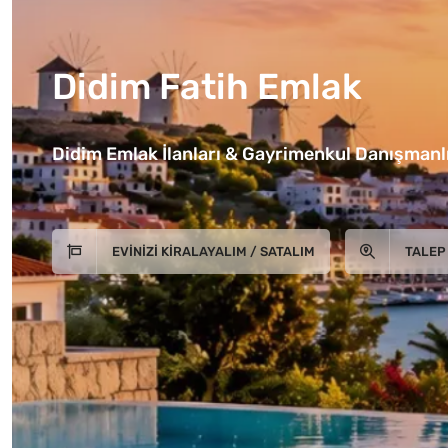
Didim Fatih Emlak
Didim Emlak İlanları & Gayrimenkul Danışmanlı
EVINIZI KIRALAYALIM / SATALIM
TALEP 