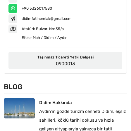
+90 5326017580
didimfatihemlak@gmail.com
Atatürk Bulvarı No: 55/a
Efeler Mah / Didim / Aydın
Taşınmaz Ticareti Yetki Belgesi
0900013
BLOG
Didim Hakkında
Aydın’ın gözde turizm cenneti Didim, eşsiz
sahilleri, köklü tarihi dokusu ve hızla
gelişen altyapısıyla yalnızca bir tatil