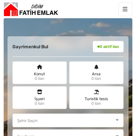
Gayrimenkul Bul
0 aktif ilan
Konut
Arsa
0 ilan
0 ilan
İşyeri
Turistik tesis
0 ilan
0 ilan