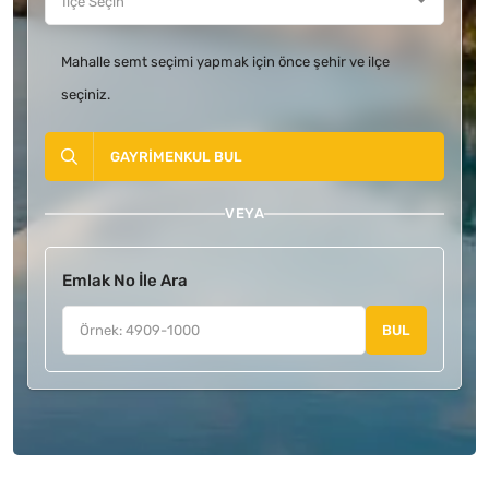
Mahalle semt seçimi yapmak için önce şehir ve ilçe
seçiniz.
GAYRIMENKUL BUL
VEYA
Emlak No İle Ara
BUL